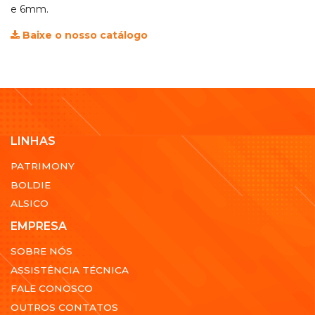
e 6mm.
Baixe o nosso catálogo
LINHAS
PATRIMONY
BOLDIE
ALSICO
EMPRESA
SOBRE NÓS
ASSISTÊNCIA TÉCNICA
FALE CONOSCO
OUTROS CONTATOS