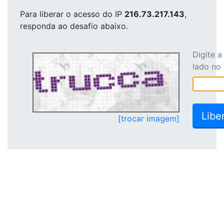
Para liberar o acesso
do IP
216.73.217.143
,
responda ao desafio abaixo.
Digite 
lado no
[trocar imagem]